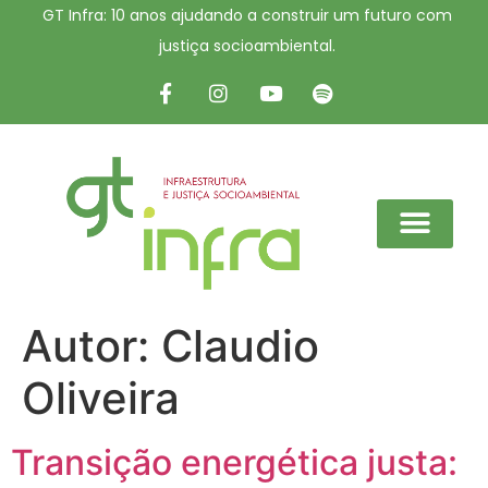
GT Infra: 10 anos ajudando a construir um futuro com
justiça socioambiental.
Autor:
Claudio
Oliveira
Transição energética justa: