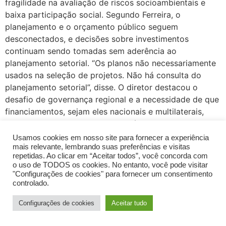
fragilidade na avaliação de riscos socioambientais e
baixa participação social. Segundo Ferreira, o
planejamento e o orçamento público seguem
desconectados, e decisões sobre investimentos
continuam sendo tomadas sem aderência ao
planejamento setorial. “Os planos não necessariamente
usados na seleção de projetos. Não há consulta do
planejamento setorial”, disse. O diretor destacou o
desafio de governança regional e a necessidade de que
financiamentos, sejam eles nacionais e multilaterais,
estejam condicionados a boas práticas de
planejamento. A liderança da região do Madeira, Iremar
Usamos cookies em nosso site para fornecer a experiência
Ferreira (à direita), do GT Infraestrutura e Justiça
mais relevante, lembrando suas preferências e visitas
repetidas. Ao clicar em “Aceitar todos”, você concorda com
Socioambiental e Instituto Madeira Vivo, falou sobre
o uso de TODOS os cookies. No entanto, você pode visitar
conjunto de obras planejadas e já instaladas na bacia
"Configurações de cookies" para fornecer um consentimento
do Madeira e seus impactos transfronteiriços. Ferreira
controlado.
defendeu que a maior infraestrutura da região é a
Configurações de cookies
Aceitar tudo
própria floresta amazônica e alertou que financiadores
multilaterais, ao manterem modelos tradicionais,