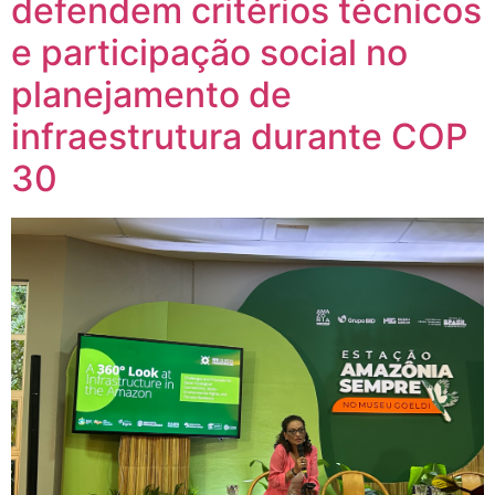
defendem critérios técnicos
e participação social no
planejamento de
infraestrutura durante COP
30