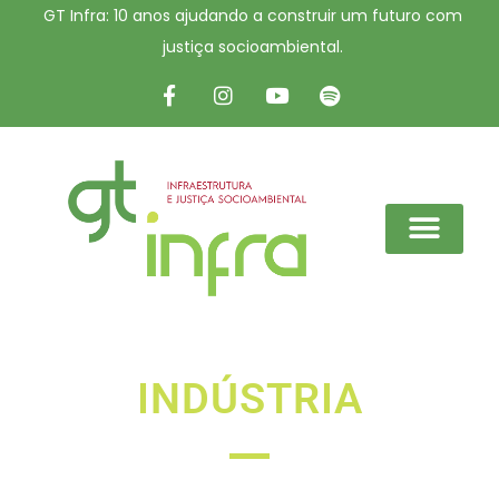
GT Infra: 10 anos ajudando a construir um futuro com
justiça socioambiental.
INDÚSTRIA