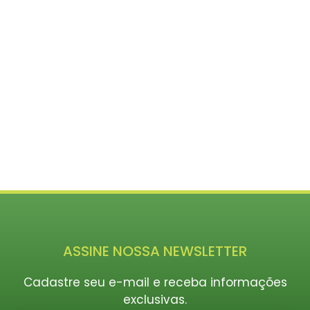
que contam com o envolvimento das
organizações do GT Infra. Esse resumo da
semana é enviado para listas de e-mail e visa
criar uma relação de troca com quem recebe o
material, produzido com a curadoria da nossa
diretoria. Outro objetivo é estreitar os laços com
as mais de 40 organizações que fazem parte do
grupo, estimulando ações conjuntas e levando ao
conhecimento de todas o que está sendo feito e
planejado.
ASSINE NOSSA NEWSLETTER
Cadastre seu e-mail e receba informações
exclusivas.