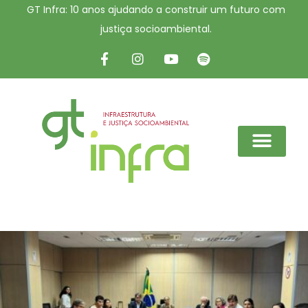
GT Infra: 10 anos ajudando a construir um futuro com
justiça socioambiental.