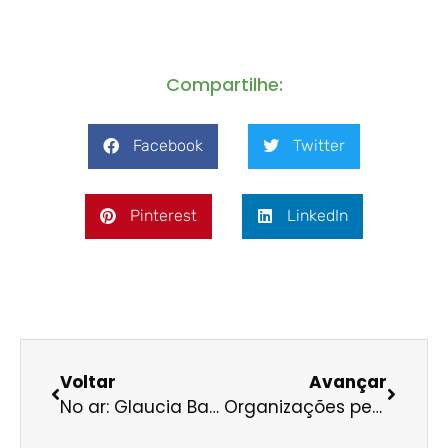
Compartilhe:
Facebook
Twitter
Pinterest
LinkedIn
Voltar
Avançar
No ar: Glaucia Barros ressalta importância de união da sociedade civil para passarmos por esse momento de crise
Organizações pedem que crédito rural responda à critérios de sustentabilidade mais rígidos