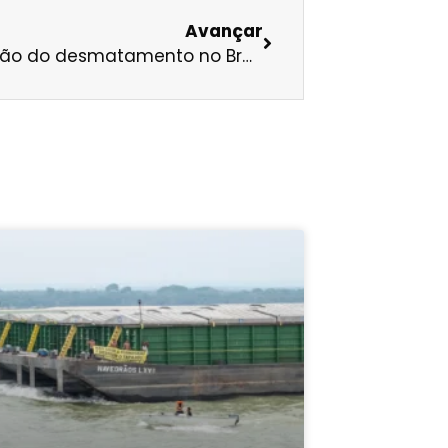
Avançar
No ar: desafios reais para a redução do desmatamento no Brasil, com Nilto Tatto