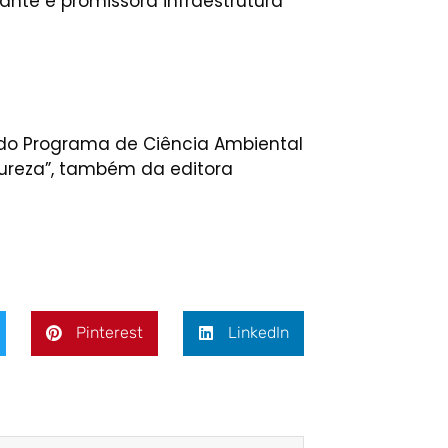
nte e promissora infraestrutura
 do Programa de Ciência Ambiental
ureza”, também da editora
Pinterest
LinkedIn