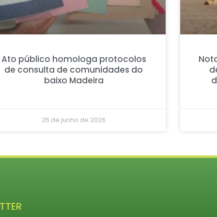
Ato público homologa protocolos
Nota
de consulta de comunidades do
d
baixo Madeira
d
25 de junho de 2026
TTER