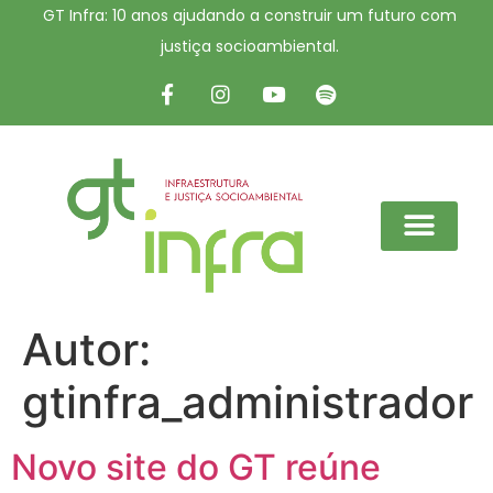
GT Infra: 10 anos ajudando a construir um futuro com
justiça socioambiental.
Autor:
gtinfra_administrador
Novo site do GT reúne