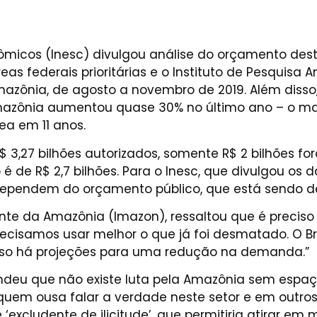
nômicos (Inesc) divulgou análise do orçamento dest
eas federais prioritárias e o Instituto de Pesquisa
ônia, de agosto a novembro de 2019. Além disso, 
mazônia aumentou quase 30% no último ano – o mai
ea em 11 anos.
$ 3,27 bilhões autorizados, somente R$ 2 bilhões f
é de R$ 2,7 bilhões. Para o Inesc, que divulgou os
ependem do orçamento público, que está sendo 
ente da Amazônia (Imazon), ressaltou que é precis
ecisamos usar melhor o que já foi desmatado. O Br
isso há projeções para uma redução na demanda.”
endeu que não existe luta pela Amazônia sem espa
quem ousa falar a verdade neste setor e em outr
‘excludente de ilicitude’, que permitiria atirar 