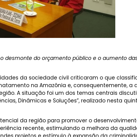
re o desmonte do orçamento público e o aumento 
idades da sociedade civil criticaram o que class
esmatamento na Amazônia e, consequentemente, a 
egião. A situação foi um dos temas centrais discut
s, Dinâmicas e Soluções”, realizado nesta quinta
potencial da região para promover o desenvolviment
riência recente, estimulando a melhora da qualid
es projetos e estímulo à expansão da criminalidade