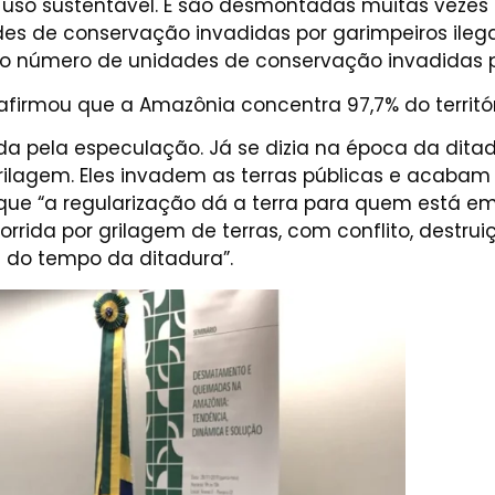
o uso sustentável. E são desmontadas muitas vezes
des de conservação invadidas por garimpeiros ilega
do número de unidades de conservação invadidas po
 afirmou que a Amazônia concentra 97,7% do territór
a pela especulação. Já se dizia na época da dita
rilagem. Eles invadem as terras públicas e acaba
que “a regularização dá a terra para quem está em
ida por grilagem de terras, com conflito, destruiç
s do tempo da ditadura”.