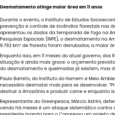
Desmatamento atinge maior área em 11 anos
Durante o evento, o Instituto de Estudos Socioeco
prevenção e controle de incêndios florestais nas ár
apresentou os dados da temporada de fogo na Amaz
Pesquisas Espaciais (INPE), o desmatamento na A
9.762 km² de floresta foram derrubados, a maior ár
Enquanto isso, em 11 meses do atual governo, dos R
situação é ainda mais grave: o orçamento previsto 
do desmatamento e queimadas já existem, mas d
Paulo Barreto, do Instituto do Homem e Meio Ambi
necessário desmatar mais para se desenvolver. “Pr
destruir a Amazônia e produzir carne e enquanto 
Representante do Greenpeace, Márcio Astrini, def
vendo há meses é um ataque sistemático contra 
presidente manda para o Congresso um projeto de 