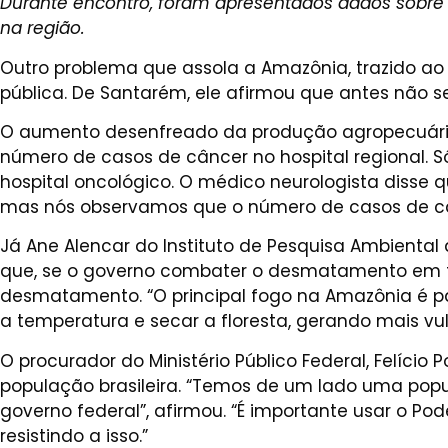
Durante encontro, foram apresentados dados sob
na região.
Outro problema que assola a Amazônia, trazido ao 
pública. De Santarém, ele afirmou que antes não se
O aumento desenfreado da produção agropecuária
número de casos de câncer no hospital regional.
hospital oncológico. O médico neurologista disse
mas nós observamos que o número de casos de câ
Já Ane Alencar do Instituto de Pesquisa Ambienta
que, se o governo combater o desmatamento em terr
desmatamento. “O principal fogo na Amazônia é p
a temperatura e secar a floresta, gerando mais vuln
O procurador do Ministério Público Federal, Felíci
população brasileira. “Temos de um lado uma popul
governo federal”, afirmou. “É importante usar o Po
resistindo a isso.”