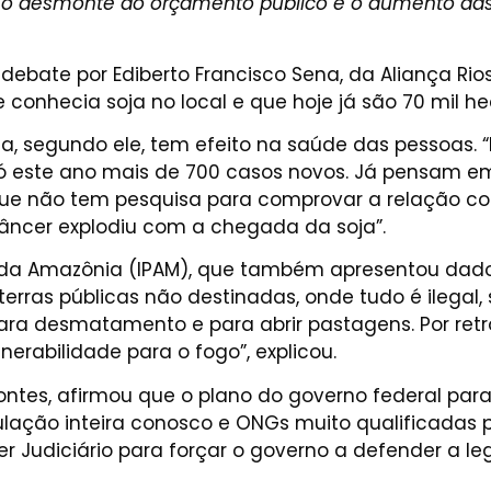
re o desmonte do orçamento público e o aumento 
debate por Ediberto Francisco Sena, da Aliança Ri
 conhecia soja no local e que hoje já são 70 mil he
, segundo ele, tem efeito na saúde das pessoas.
 Só este ano mais de 700 casos novos. Já pensam 
 que não tem pesquisa para comprovar a relação co
ncer explodiu com a chegada da soja”.
l da Amazônia (IPAM), que também apresentou dados
as públicas não destinadas, onde tudo é ilegal, s
ara desmatamento e para abrir pastagens. Por ret
erabilidade para o fogo”, explicou.
o Pontes, afirmou que o plano do governo federal pa
ação inteira conosco e ONGs muito qualificadas pa
der Judiciário para forçar o governo a defender a l