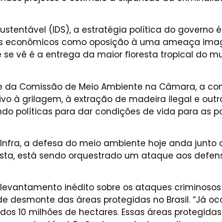
stentável (IDS), a estratégia política do governo é
s econômicos como oposição à uma ameaça imagin
se vê é a entrega da maior floresta tropical do 
nte da Comissão de Meio Ambiente na Câmara, a c
ivo à grilagem, à extração de madeira ilegal e outr
indo políticas para dar condições de vida para a
T Infra, a defesa do meio ambiente hoje anda junt
ta, está sendo orquestrado um ataque aos defenso
 levantamento inédito sobre os ataques criminoso
 de desmonte das áreas protegidas no Brasil. “Já o
idos 10 milhões de hectares. Essas áreas protegid