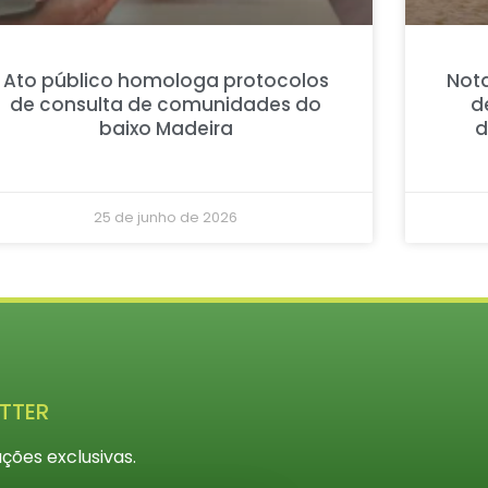
Ato público homologa protocolos
Nota
de consulta de comunidades do
d
baixo Madeira
d
25 de junho de 2026
TTER
ções exclusivas.