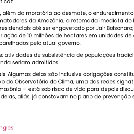
icaz.”
, além da moratória ao desmate, o endurecimento
smatadores da Amazônia; a retomada imediata do 
sidenciais até ser engavetado por Jair Bolsonaro
e criação de 10 milhões de hectares em unidades de
aparelhados pelo atual governo.
ividades de subsistência de populações tradiciona
inda seriam admitidos.
s. Algumas delas são inclusive obrigações constit
ivo do Observatório do Clima, uma das redes signatá
mazônia — está sob risco de vida para depois disc
 delas, aliás, já constavam no plano de prevençã
inglês
.