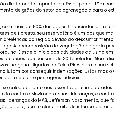
serão diretamente impactadas. Esses planos têm com
ento de grãos do setor do agronegócio para o exteri
DF, com mais de 80% das ações financiadas com fun
tares de floresta, seu reservatório é um dos que ma
 hidrelétricas da região devido ao descumprimento
o lago. A decomposição da vegetação alagada pro
tiofauna. Desde o início das atividades da usina em
 de peixes que passam de 30 toneladas. Além diss
ovos indígenas ligados ao Teles Pires para a sua so
na lutam por conseguir indenizações justas mas o 
cidos mediante peritagens judiciais.
 se colocado junto aos assentados e impactados na
bitório contra o Movimento, suas lideranças, e contr
 das lideranças do MAB, Jefferson Nascimento, que 
o judicial, com o claro intuito de interromper as 