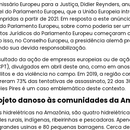
issário Europeu para a Justiça, Didier Reynders, an
 do Parlamento Europeu, que a União Europeia intr
ridas a partir de 2021. Em resposta a este anúnci
 Parlamento Europeu, sobre como poderia ser uma 
ntos Jurídicos do Parlamento Europeu começaram
o isso, no Conselho Europeu, a presidência alemã 
ndo sua devida responsabilização.
resultado da ação de empresas europeias ou de ação
PT), divulgados em abril deste ano, como em anos
tos e da violência no campo. Em 2019, a região c
correram 73% das tentativas de assassinato, 22 das
Teles Pires é um caso emblemático deste contexto.
projeto danoso às comunidades da 
as hidrelétricas na Amazônia, são quatro hidrelétr
urais, indígenas, ribeirinhas e pescadoras. Apenas
 grandes usinas e 80 pequenas barragens. Cerca d