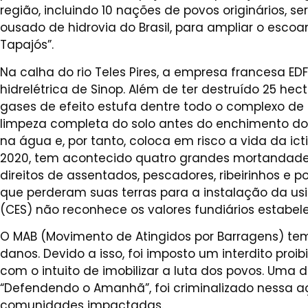
região, incluindo 10 nações de povos originários, 
ousado de hidrovia do Brasil, para ampliar o escoam
Tapajós”.
Na calha do rio Teles Pires, a empresa francesa E
hidrelétrica de Sinop. Além de ter destruído 25 hec
gases de efeito estufa dentre todo o complexo de
limpeza completa do solo antes do enchimento d
na água e, por tanto, coloca em risco a vida da ic
2020, tem acontecido quatro grandes mortandades
direitos de assentados, pescadores, ribeirinhos e p
que perderam suas terras para a instalação da usi
(CES) não reconhece os valores fundiários estabele
O MAB (Movimento de Atingidos por Barragens) tem
danos. Devido a isso, foi imposto um interdito proi
com o intuito de imobilizar a luta dos povos. Uma
“Defendendo o Amanhã”, foi criminalizado nessa açã
comunidades impactadas.