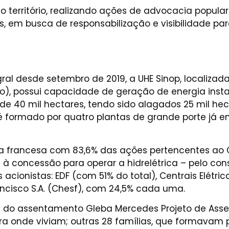
território, realizando ações de advocacia popula
 em busca de responsabilização e visibilidade pa
l desde setembro de 2019, a UHE Sinop, localizada
), possui capacidade de geração de energia instal
e 40 mil hectares, tendo sido alagados 25 mil hec
é formado por quatro plantas de grande porte já e
esa francesa com 83,6% das ações pertencentes ao 
 à concessão para operar a hidrelétrica – pelo cons
cionistas: EDF (com 51% do total), Centrais Elétricas
ancisco S.A. (Chesf), com 24,5% cada uma.
s do assentamento Gleba Mercedes Projeto de Ass
ra onde viviam; outras 28 famílias, que formavam 