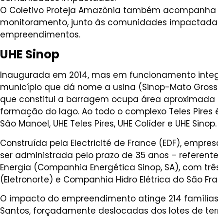
O Coletivo Proteja Amazônia também acompanha o 
monitoramento, junto às comunidades impactadas,
empreendimentos.
UHE Sinop
Inaugurada em 2014, mas em funcionamento integra
município que dá nome a usina (Sinop-Mato Grosso
que constitui a barragem ocupa área aproximada d
formação do lago. Ao todo o complexo Teles Pires 
São Manoel, UHE Teles Pires, UHE Colíder e UHE Sinop.
Construída pela Electricité de France (EDF), empr
ser administrada pelo prazo de 35 anos – referente
Energia (Companhia Energética Sinop, SA), com três a
(Eletronorte) e Companhia Hidro Elétrica do São Fr
O impacto do empreendimento atinge 214 família
Santos, forçadamente deslocadas dos lotes de ter