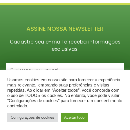
ASSINE NOSSA NEWSLETTER
Cadastre seu e-mail e receba informações
exclusivas.
Usamos cookies em nosso site para fornecer a experiência
CADASTRAR
mais relevante, lembrando suas preferências e visitas
repetidas. Ao clicar em “Aceitar todos”, você concorda com
o uso de TODOS os cookies. No entanto, você pode visitar
"Configurações de cookies" para fornecer um consentimento
controlado.
© 2020 Todos os Direitos Reservados a Gt-Infra
Configurações de cookies
Aceitar tudo