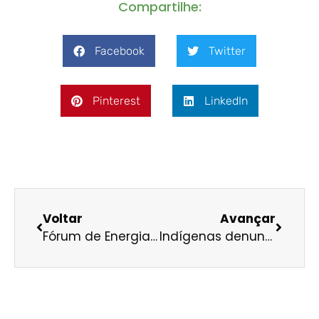
Compartilhe:
Facebook
Twitter
Pinterest
LinkedIn
Voltar
Avançar
Fórum de Energias Renováveis solicita prorrogação para empresas cadastrarem propostas no leilão de sistemas isolados
Indígenas denunciam falta de acesso à água em audiência sobre Usina Teles Pires